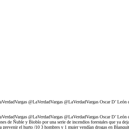
aVerdadVargas @LaVerdadVargas @LaVerdadVargas Oscar D’ León dio br
aVerdadVargas @LaVerdadVargas @LaVerdadVargas Oscar D’ León dio br
ones de Ñuble y Biobío por una serie de incendios forestales que ya dej
a prevenir el hurto /10 3 hombres y 1 mujer vendían drogas en Blanqu