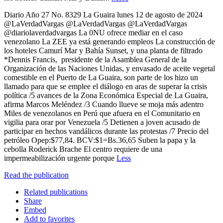
Diario Año 27 No. 8329 La Guaira lunes 12 de agosto de 2024
@LaVerdadVargas @LaVerdadVargas @LaVerdadVargas
@diariolaverdadvargas La 0NU ofrece mediar en el caso
venezolano La ZEE ya está generando empleos La construcción de
los hoteles Camurí Mar y Bahía Sunset, y una planta de filtrado
*Dennis Francis, presidente de la Asamblea General de la
Organización de las Naciones Unidas, y envasado de aceite vegetal
comestible en el Puerto de La Guaira, son parte de los hizo un
llamado para que se emplee el diálogo en aras de superar la crisis
política /5 avances de la Zona Económica Especial de La Guaira,
afirma Marcos Meléndez /3 Cuando llueve se moja más adentro
Miles de venezolanos en Perú que afuera en el Comunitario en
vigilia para orar por Venezuela /5 Detienen a joven acusado de
participar en hechos vandálicos durante las protestas /7 Precio del
petróleo Opep:$77,84. BCV:$1=Bs.36,65 Suben la papa y la
cebolla Roderick Brache El centro requiere de una
impermeabilización urgente porque
Less
Read the publication
Related publications
Share
Embed
Add to favorites