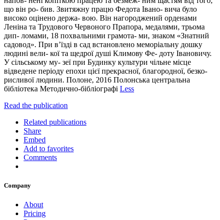
напов- нені копіткою працею та безмеж- ним щастям від того,
що він ро- бив. Звитяжну працю Федота Івано- вича було
високо оцінено держа- вою. Він нагороджений орденами
Леніна та Трудового Червоного Прапора, медалями, трьома
дип- ломами, 18 похвальними грамота- ми, знаком «Знатний
садовод». При в’їзді в сад встановлено меморіальну дошку
людині вели- кої та щедрої душі Климову Фе- доту Івановичу.
У сільському му- зеї при Будинку культури чільне місце
відведене періоду епохи цієї прекрасної, благородної, безко-
рисливої людини. Полоне, 2016 Полонська центральна
бібліотека Методично-бібліографі
Less
Read the publication
Related publications
Share
Embed
Add to favorites
Comments
Company
About
Pricing