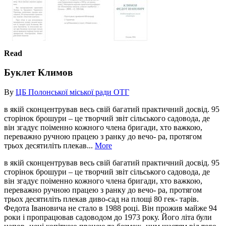
Read
Буклет Климов
By
ЦБ Полонської міської ради ОТГ
в якій сконцентрував весь свій багатий практичний досвід. 95
сторінок брошури – це творчий звіт сільського садовода, де
він згадує поіменно кожного члена бригади, хто важкою,
переважно ручною працею з ранку до вечо- ра, протягом
трьох десятиліть плекав...
More
в якій сконцентрував весь свій багатий практичний досвід. 95
сторінок брошури – це творчий звіт сільського садовода, де
він згадує поіменно кожного члена бригади, хто важкою,
переважно ручною працею з ранку до вечо- ра, протягом
трьох десятиліть плекав диво-сад на площі 80 гек- тарів.
Федота Івановича не стало в 1988 році. Він прожив майже 94
роки і пропрацював садоводом до 1973 року. Його літа були