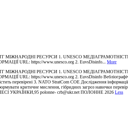
ІЖНАРОДНІ РЕСУРСИ 1. UNESCO МЕДІАГРАМОТНІСТЬ Розроб
МАЦІЇ URL: https://www.unesco.org 2. EuvsDisinfo...
More
ІЖНАРОДНІ РЕСУРСИ 1. UNESCO МЕДІАГРАМОТНІСТЬ Розроб
МАЦІЇ URL: https://www.unesco.org 2. EuvsDisinfo Вебліографічн
 містить перевірені 3. NATO StratCom COE Дослідження інформаці
рмувати критичне мислення, гібридних загроз навички перевірки 
ЛЕСІ УКРАЇНКИ,95 polonne- crb@ukr.net ПОЛОННЕ 2026
Less