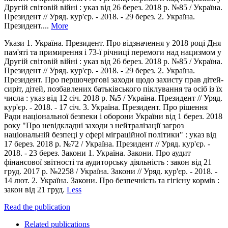
Другій світовій війні : указ від 26 берез. 2018 р. №85 / Україна.
Президент // Уряд. кур'єр. - 2018. - 29 берез. 2. Україна.
Президент....
More
Укази 1. Україна. Президент. Про відзначення у 2018 році Дня
пам'яті та примирення і 73-ї річниці перемоги над нацизмом у
Другій світовій війні : указ від 26 берез. 2018 р. №85 / Україна.
Президент // Уряд. кур'єр. - 2018. - 29 берез. 2. Україна.
Президент. Про першочергові заходи щодо захисту прав дітей-
сиріт, дітей, позбавлених батьківського піклування та осіб із їх
числа : указ від 12 січ. 2018 р. №5 / Україна. Президент // Уряд.
кур'єр. - 2018. - 17 січ. 3. Україна. Президент. Про рішення
Ради національної безпеки і оборони України від 1 берез. 2018
року "Про невідкладні заходи з нейтралізації загроз
національній безпеці у сфері міграційної політики" : указ від
17 берез. 2018 р. №72 / Україна. Президент // Уряд. кур'єр. -
2018. - 23 берез. Закони 1. Україна. Закони. Про аудит
фінансової звітності та аудиторську діяльність : закон від 21
груд. 2017 р. №2258 / Україна. Закони // Уряд. кур'єр. - 2018. -
14 лют. 2. Україна. Закони. Про безпечність та гігієну кормів :
закон від 21 груд.
Less
Read the publication
Related publications