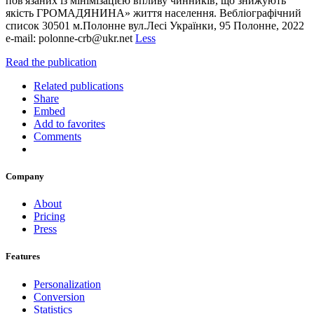
пов'язаних із мінімізацією впливу чинників, що знижують
якість ГРОМАДЯНИНА» життя населення. Вебліографічний
список 30501 м.Полонне вул.Лесі Українки, 95 Полонне, 2022
e-mail: polonne-crb@ukr.net
Less
Read the publication
Related publications
Share
Embed
Add to favorites
Comments
Company
About
Pricing
Press
Features
Personalization
Conversion
Statistics