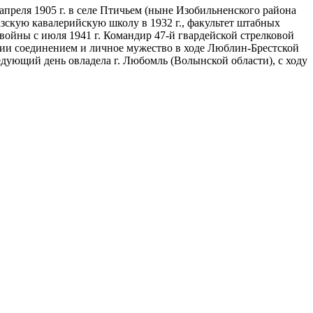
преля 1905 г. в селе Птичьем (ныне Изобильненского района
казскую кавалерийскую школу в 1932 г., факультет штабных
ойны с июля 1941 г. Командир 47-й гвардейской стрелковой
ении соединением и личное мужество в ходе Люблин-Брестской
едующий день овладела г. Любомль (Волынской области), с ходу