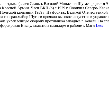
 и отдыха (аллея Славы). Василий Минаевич Шугаев родился 9 а
. в Красной Армии. Член ВКП (б) с 1929 г. Окончил Северо- Кав
Польской кампании 1939 г. На фронтах Великой Отечественной в
рдии генерал-майор Шугаев проявил высокое искусство в управл
вала укрёпленную оборону противника западнее г. Ковель. На сл
форсировав Вислу, захватила плацдарм в районе г. Магн
Less