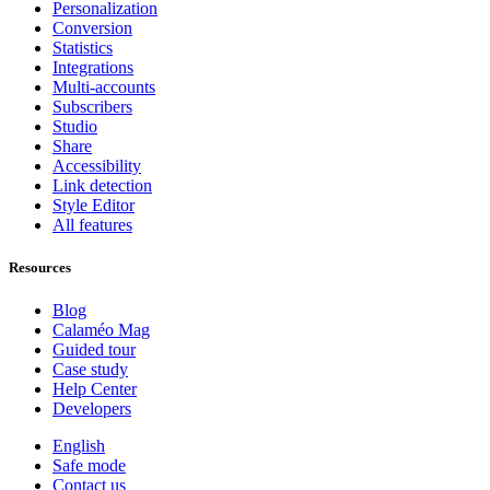
Personalization
Conversion
Statistics
Integrations
Multi-accounts
Subscribers
Studio
Share
Accessibility
Link detection
Style Editor
All features
Resources
Blog
Calaméo Mag
Guided tour
Case study
Help Center
Developers
English
Safe mode
Contact us