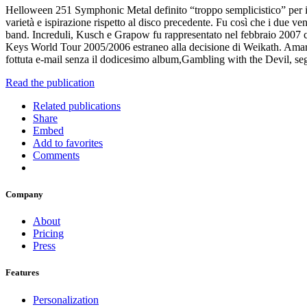
Helloween 251 Symphonic Metal definito “troppo semplicistico” per i su
varietà e ispirazione rispetto al disco precedente. Fu così che i due ve
band. Increduli, Kusch e Grapow fu rappresentato nel febbraio 2007 c
Keys World Tour 2005/2006 estraneo alla decisione di Weikath. Amaram
fottuta e-mail senza il dodicesimo album,Gambling with the Devil, se
Read the publication
Related publications
Share
Embed
Add to favorites
Comments
Company
About
Pricing
Press
Features
Personalization