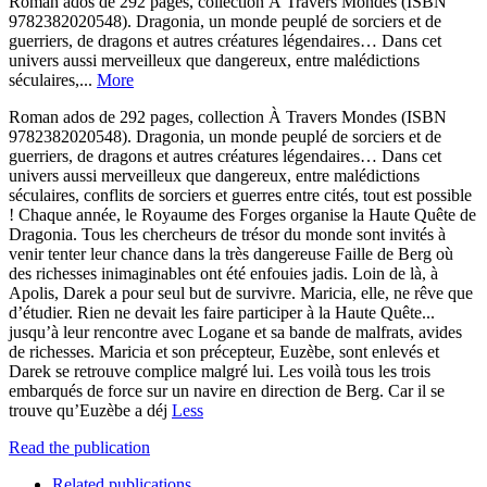
Roman ados de 292 pages, collection À Travers Mondes (ISBN
9782382020548). Dragonia, un monde peuplé de sorciers et de
guerriers, de dragons et autres créatures légendaires… Dans cet
univers aussi merveilleux que dangereux, entre malédictions
séculaires,...
More
Roman ados de 292 pages, collection À Travers Mondes (ISBN
9782382020548). Dragonia, un monde peuplé de sorciers et de
guerriers, de dragons et autres créatures légendaires… Dans cet
univers aussi merveilleux que dangereux, entre malédictions
séculaires, conflits de sorciers et guerres entre cités, tout est possible
! Chaque année, le Royaume des Forges organise la Haute Quête de
Dragonia. Tous les chercheurs de trésor du monde sont invités à
venir tenter leur chance dans la très dangereuse Faille de Berg où
des richesses inimaginables ont été enfouies jadis. Loin de là, à
Apolis, Darek a pour seul but de survivre. Maricia, elle, ne rêve que
d’étudier. Rien ne devait les faire participer à la Haute Quête...
jusqu’à leur rencontre avec Logane et sa bande de malfrats, avides
de richesses. Maricia et son précepteur, Euzèbe, sont enlevés et
Darek se retrouve complice malgré lui. Les voilà tous les trois
embarqués de force sur un navire en direction de Berg. Car il se
trouve qu’Euzèbe a déj
Less
Read the publication
Related publications