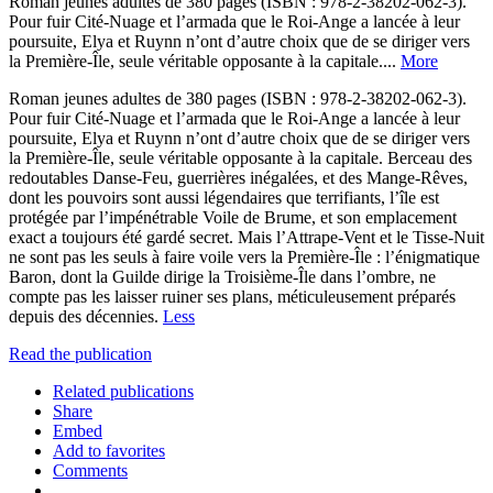
Roman jeunes adultes de 380 pages (ISBN : 978-2-38202-062-3).
Pour fuir Cité-Nuage et l’armada que le Roi-Ange a lancée à leur
poursuite, Elya et Ruynn n’ont d’autre choix que de se diriger vers
la Première-Île, seule véritable opposante à la capitale....
More
Roman jeunes adultes de 380 pages (ISBN : 978-2-38202-062-3).
Pour fuir Cité-Nuage et l’armada que le Roi-Ange a lancée à leur
poursuite, Elya et Ruynn n’ont d’autre choix que de se diriger vers
la Première-Île, seule véritable opposante à la capitale. Berceau des
redoutables Danse-Feu, guerrières inégalées, et des Mange-Rêves,
dont les pouvoirs sont aussi légendaires que terrifiants, l’île est
protégée par l’impénétrable Voile de Brume, et son emplacement
exact a toujours été gardé secret. Mais l’Attrape-Vent et le Tisse-Nuit
ne sont pas les seuls à faire voile vers la Première-Île : l’énigmatique
Baron, dont la Guilde dirige la Troisième-Île dans l’ombre, ne
compte pas les laisser ruiner ses plans, méticuleusement préparés
depuis des décennies.
Less
Read the publication
Related publications
Share
Embed
Add to favorites
Comments