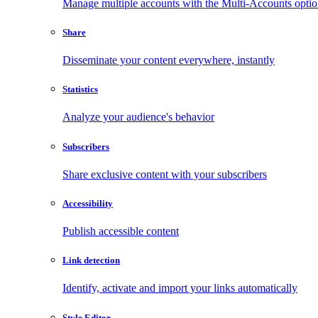
Manage multiple accounts with the Multi-Accounts opti
Share
Disseminate your content everywhere, instantly
Statistics
Analyze your audience's behavior
Subscribers
Share exclusive content with your subscribers
Accessibility
Publish accessible content
Link detection
Identify, activate and import your links automatically
Style Editor