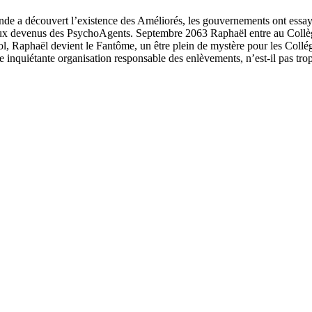
 a découvert l’existence des Améliorés, les gouvernements ont essayé 
x devenus des PsychoAgents. Septembre 2063 Raphaël entre au Collège
vol, Raphaël devient le Fantôme, un être plein de mystère pour les Collé
e inquiétante organisation responsable des enlèvements, n’est-il pas tr