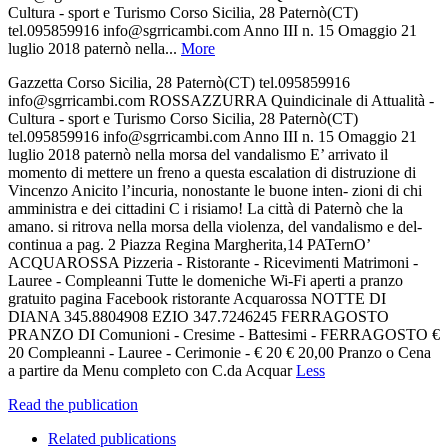
Cultura - sport e Turismo Corso Sicilia, 28 Paternò(CT)
tel.095859916 info@sgrricambi.com Anno III n. 15 Omaggio 21
luglio 2018 paternò nella...
More
Gazzetta Corso Sicilia, 28 Paternò(CT) tel.095859916
info@sgrricambi.com ROSSAZZURRA Quindicinale di Attualità -
Cultura - sport e Turismo Corso Sicilia, 28 Paternò(CT)
tel.095859916 info@sgrricambi.com Anno III n. 15 Omaggio 21
luglio 2018 paternò nella morsa del vandalismo E’ arrivato il
momento di mettere un freno a questa escalation di distruzione di
Vincenzo Anicito l’incuria, nonostante le buone inten- zioni di chi
amministra e dei cittadini C i risiamo! La città di Paternò che la
amano. si ritrova nella morsa della violenza, del vandalismo e del-
continua a pag. 2 Piazza Regina Margherita,14 PATernO’
ACQUAROSSA Pizzeria - Ristorante - Ricevimenti Matrimoni -
Lauree - Compleanni Tutte le domeniche Wi-Fi aperti a pranzo
gratuito pagina Facebook ristorante Acquarossa NOTTE DI
DIANA 345.8804908 EZIO 347.7246245 FERRAGOSTO
PRANZO DI Comunioni - Cresime - Battesimi - FERRAGOSTO €
20 Compleanni - Lauree - Cerimonie - € 20 € 20,00 Pranzo o Cena
a partire da Menu completo con C.da Acquar
Less
Read the publication
Related publications