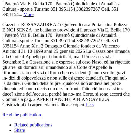
| Paternò Via E. Bellia 170 | Paternò Quindicinale di Attualità -
Cultura - sport e Turismo 351 3951154 3382397267 Cell. 351
3951154...
More
Gazzetta ROSSAZZURRA25 Qui vendi casa Porta la tua Polizza
E NOI SENZA ne battiamo provvigioni il prezzo Via E. Bellia 170
| Paternò Via E. Bellia 170 | Paternò Quindicinale di Attualità -
Cultura - sport e Turismo 351 3951154 3382397267 Cell. 351
3951154 Anno X n. 2 Omaggio Giornale fondato da Vincenzo
Anicito il 31-10-1999 anni 25 gennaio 2025 La Cassazione rimanda
alla Corte d’Appello per i domiciliari, ma il Processo sarà a
Settembre L a Cassazione si è espressa sul caso Naso, ed ha rigettato
gli arre- sti domiciliari, rimandando alla Corte d’Appello la
riformula- tato dei vizi di forma ben evi- denti (hanno scritto gravi
in- dizi di colpevolezza e non sulle esigenze cautelari). Fin qui nul-
la da dire, i Giudici della Supre- qualcosa non andava nel proce-
dimento ed hanno deciso un die- trofront. Tutto ciò in cosa si tra-
duce? zione dell’accusa, perché ha no- ma Corte, si sono accorti che
Continua a pag. 2 APERTI ANCHE A BIANCAVILLA
Costruzioni di carpenteria metallica e copert
Less
Read the publication
Related publications
Share