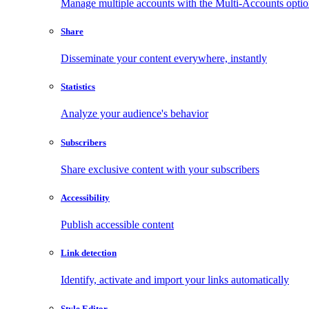
Manage multiple accounts with the Multi-Accounts opti
Share
Disseminate your content everywhere, instantly
Statistics
Analyze your audience's behavior
Subscribers
Share exclusive content with your subscribers
Accessibility
Publish accessible content
Link detection
Identify, activate and import your links automatically
Style Editor