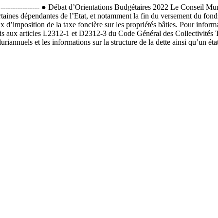
-------- ● Débat d’Orientations Budgétaires 2022 Le Conseil Municipa
taines dépendantes de l’Etat, et notamment la fin du versement du fo
 d’imposition de la taxe foncière sur les propriétés bâties. Pour infor
pris aux articles L2312-1 et D2312-3 du Code Général des Collectivités Te
luriannuels et les informations sur la structure de la dette ainsi qu’un