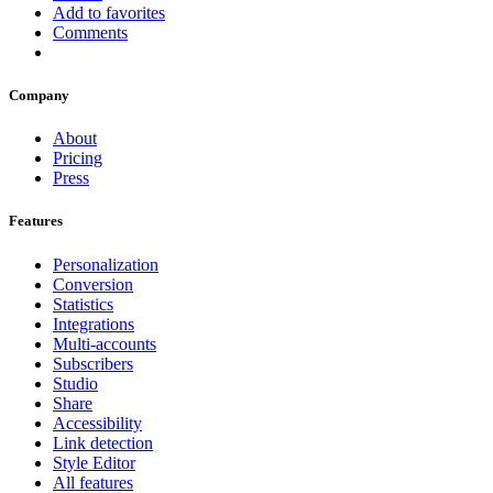
Add to favorites
Comments
Company
About
Pricing
Press
Features
Personalization
Conversion
Statistics
Integrations
Multi-accounts
Subscribers
Studio
Share
Accessibility
Link detection
Style Editor
All features