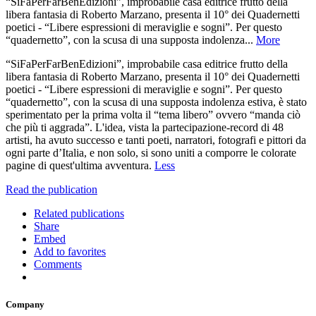
“SiFaPerFarBenEdizioni”, improbabile casa editrice frutto della
libera fantasia di Roberto Marzano, presenta il 10° dei Quadernetti
poetici - “Libere espressioni di meraviglie e sogni”. Per questo
“quadernetto”, con la scusa di una supposta indolenza...
More
“SiFaPerFarBenEdizioni”, improbabile casa editrice frutto della
libera fantasia di Roberto Marzano, presenta il 10° dei Quadernetti
poetici - “Libere espressioni di meraviglie e sogni”. Per questo
“quadernetto”, con la scusa di una supposta indolenza estiva, è stato
sperimentato per la prima volta il “tema libero” ovvero “manda ciò
che più ti aggrada”. L'idea, vista la partecipazione-record di 48
artisti, ha avuto successo e tanti poeti, narratori, fotografi e pittori da
ogni parte d’Italia, e non solo, si sono uniti a comporre le colorate
pagine di quest'ultima avventura.
Less
Read the publication
Related publications
Share
Embed
Add to favorites
Comments
Company