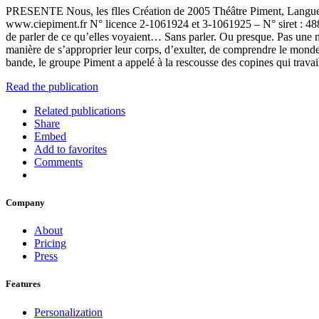
PRESENTE Nous, les flles Création de 2005 Théâtre Piment, Langue 
www.ciepiment.fr N° licence 2-1061924 et 3-1061925 – N° siret : 488 
de parler de ce qu’elles voyaient… Sans parler. Ou presque. Pas une min
manière de s’approprier leur corps, d’exulter, de comprendre le monde 
bande, le groupe Piment a appelé à la rescousse des copines qui travaill
Read the publication
Related publications
Share
Embed
Add to favorites
Comments
Company
About
Pricing
Press
Features
Personalization