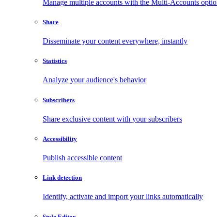
Manage multiple accounts with the Multi-Accounts opti
Share
Disseminate your content everywhere, instantly
Statistics
Analyze your audience's behavior
Subscribers
Share exclusive content with your subscribers
Accessibility
Publish accessible content
Link detection
Identify, activate and import your links automatically
Style Editor