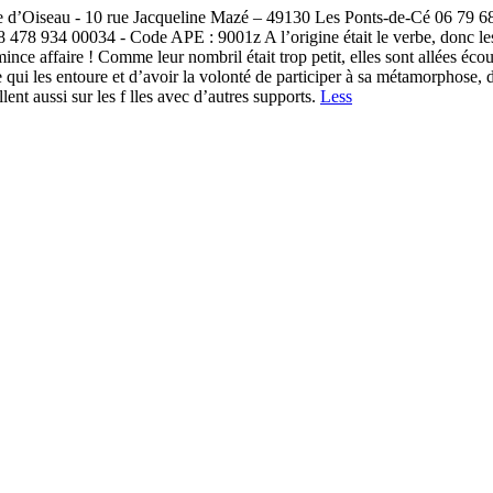
d’Oiseau - 10 rue Jacqueline Mazé – 49130 Les Ponts-de-Cé 06 79 68 
478 934 00034 - Code APE : 9001z A l’origine était le verbe, donc les 
ce affaire ! Comme leur nombril était trop petit, elles sont allées écout
qui les entoure et d’avoir la volonté de participer à sa métamorphose, 
ent aussi sur les f lles avec d’autres supports.
Less