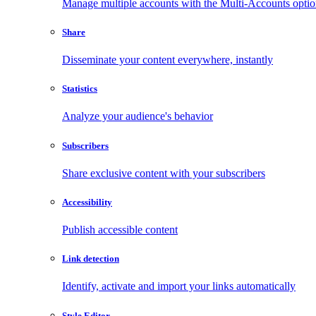
Manage multiple accounts with the Multi-Accounts opti
Share
Disseminate your content everywhere, instantly
Statistics
Analyze your audience's behavior
Subscribers
Share exclusive content with your subscribers
Accessibility
Publish accessible content
Link detection
Identify, activate and import your links automatically
Style Editor