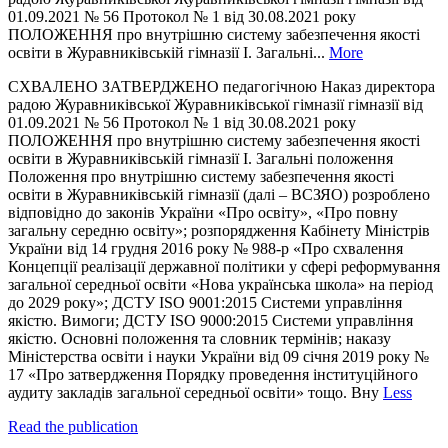
01.09.2021 № 56 Протокол № 1 від 30.08.2021 року
ПОЛОЖЕННЯ про внутрішню систему забезпечення якості
освіти в Журавниківській гімназії І. Загальні...
More
СХВАЛЕНО ЗАТВЕРДЖЕНО педагогічною Наказ директора
радою Журавниківської Журавниківської гімназії гімназії від
01.09.2021 № 56 Протокол № 1 від 30.08.2021 року
ПОЛОЖЕННЯ про внутрішню систему забезпечення якості
освіти в Журавниківській гімназії І. Загальні положення
Положення про внутрішню систему забезпечення якості
освіти в Журавниківській гімназії (далі – ВСЗЯО) розроблено
відповідно до законів України «Про освіту», «Про повну
загальну середню освіту»; розпорядження Кабінету Міністрів
України від 14 грудня 2016 року № 988-р «Про схвалення
Концепції реалізації державної політики у сфері реформування
загальної середньої освіти «Нова українська школа» на період
до 2029 року»; ДСТУ ISO 9001:2015 Системи управління
якістю. Вимоги; ДСТУ ISO 9000:2015 Системи управління
якістю. Основні положення та словник термінів; наказу
Міністерства освіти і науки України від 09 січня 2019 року №
17 «Про затвердження Порядку проведення інституційного
аудиту закладів загальної середньої освіти» тощо. Вну
Less
Read the publication