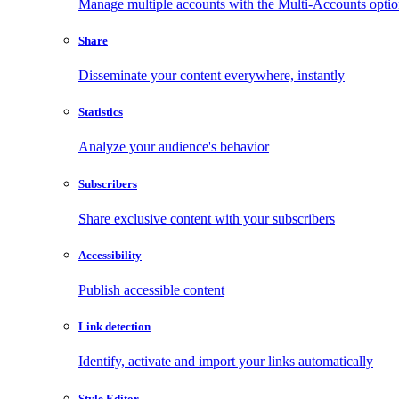
Manage multiple accounts with the Multi-Accounts opti
Share
Disseminate your content everywhere, instantly
Statistics
Analyze your audience's behavior
Subscribers
Share exclusive content with your subscribers
Accessibility
Publish accessible content
Link detection
Identify, activate and import your links automatically
Style Editor