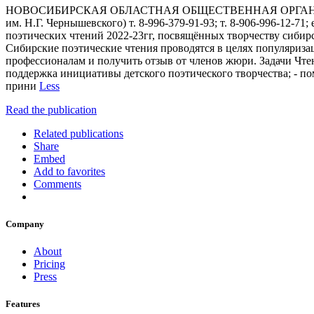
НОВОСИБИРСКАЯ ОБЛАСТНАЯ ОБЩЕСТВЕННАЯ ОРГАНИЗАЦИ
им. Н.Г. Чернышевского) т. 8-996-379-91-93; т. 8-906-996-12
поэтических чтений 2022-23гг, посвящённых творчеству си
Сибирские поэтические чтения проводятся в целях популяриза
профессионалам и получить отзыв от членов жюри. Задачи Чтен
поддержка инициативы детского поэтического творчества; - п
прини
Less
Read the publication
Related publications
Share
Embed
Add to favorites
Comments
Company
About
Pricing
Press
Features