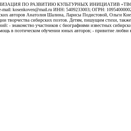
Я ПО РАЗВИТИЮ КУЛЬТУРНЫХ ИНИЦИАТИВ «ТВОРЧЕСТВО» 
-71; e-mail: kosenkoven@mail.ru ИНН: 5409233003; ОГРН: 10954
бирских авторов Анатолия Шалина, Ларисы Подистовой, Ольги
ции творчества сибирских поэтов. Детям, пишущим стихи, также
ий: - знакомство участников с биографиями известных сибирских
омощь в поэтическом обучении юных авторов; - привитие любви 