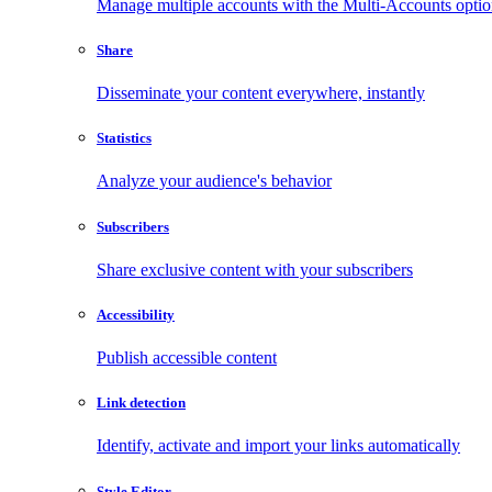
Manage multiple accounts with the Multi-Accounts opti
Share
Disseminate your content everywhere, instantly
Statistics
Analyze your audience's behavior
Subscribers
Share exclusive content with your subscribers
Accessibility
Publish accessible content
Link detection
Identify, activate and import your links automatically
Style Editor