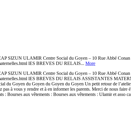
ZUN ULAMIR Centre Social du Goyen – 10 Rue Abbé Conan 
tes-maternelles.html lES BREVES DU RELAIS...
More
ZUN ULAMIR Centre Social du Goyen – 10 Rue Abbé Conan 
tantes-maternelles.html lES BREVES DU RELAIS ASSISTANTES MATERNEL
ocial du Goyen du Goyen du Goyen du Goyen Un petit retour de l’atelier
ez pas à vous y rendre et à en informer les parents. Merci de nous fair
 : Bourses aux vêtements : Bourses aux vêtements : Ulamir et asso can