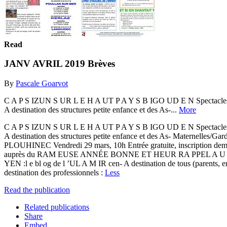
Read
JANV AVRIL 2019 Brèves
By
Pascale Goarvot
C A P S IZUN S UR L E H A UT P A Y S B IGO UD E N Spectacles : Spe
A destination des structures petite enfance et des As-...
More
C A P S IZUN S UR L E H A UT P A Y S B IGO UD E N Spectacles : Spe
A destination des structures petite enfance et des As- Maternelles/Ga
PLOUHINEC Vendredi 29 mars, 10h Entrée gratuite, inscription de
auprès du RAM EUSE ANNÉE BONNE ET HEUR RA PPEL A U X A
YEN :l e bl og de l ’UL A M IR cen- A destination de tous (parents, en
destination des professionnels :
Less
Read the publication
Related publications
Share
Embed