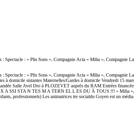
ctacle : « Plis Sons », Compagnie Acta « Milia », Compagnie LagunAr
ctacle : « Plis Sons », Compagnie Acta « Milia », Compagnie LagunAr
rdes à domicile sistantes Maternelles/Gardes à domicile Vendredi 15 mar
mandée Salle Avel Dro à PLOZEVET auprès du RAM Entrées financées
 SSI STA N TES M A TERN EL L ES DU À TOUS !!! « Milia »,
fants, professionnels) Les animatrices tre socialdu Goyen est un média u