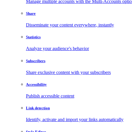
Manage multiple accounts with the Multi-Accounts opti
Share
Disseminate your content everywhere, instantly
Statistics
Analyze your audience's behavior
Subscribers
Share exclusive content with your subscribers
Accessibility
Publish accessible content
Link detection
Identify, activate and import your links automatically
Style Editor