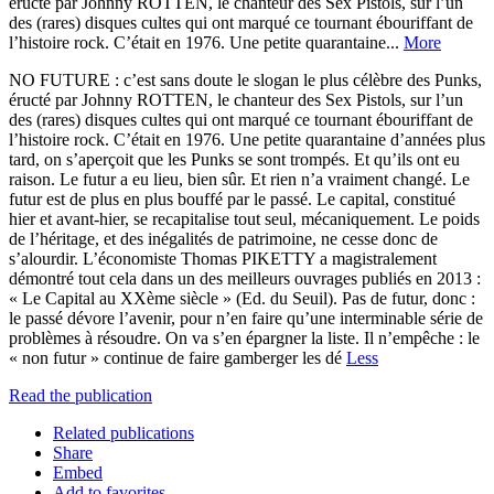
éructé par Johnny ROTTEN, le chanteur des Sex Pistols, sur l’un
des (rares) disques cultes qui ont marqué ce tournant ébouriffant de
l’histoire rock. C’était en 1976. Une petite quarantaine...
More
NO FUTURE : c’est sans doute le slogan le plus célèbre des Punks,
éructé par Johnny ROTTEN, le chanteur des Sex Pistols, sur l’un
des (rares) disques cultes qui ont marqué ce tournant ébouriffant de
l’histoire rock. C’était en 1976. Une petite quarantaine d’années plus
tard, on s’aperçoit que les Punks se sont trompés. Et qu’ils ont eu
raison. Le futur a eu lieu, bien sûr. Et rien n’a vraiment changé. Le
futur est de plus en plus bouffé par le passé. Le capital, constitué
hier et avant-hier, se recapitalise tout seul, mécaniquement. Le poids
de l’héritage, et des inégalités de patrimoine, ne cesse donc de
s’alourdir. L’économiste Thomas PIKETTY a magistralement
démontré tout cela dans un des meilleurs ouvrages publiés en 2013 :
« Le Capital au XXème siècle » (Ed. du Seuil). Pas de futur, donc :
le passé dévore l’avenir, pour n’en faire qu’une interminable série de
problèmes à résoudre. On va s’en épargner la liste. Il n’empêche : le
« non futur » continue de faire gamberger les dé
Less
Read the publication
Related publications
Share
Embed
Add to favorites