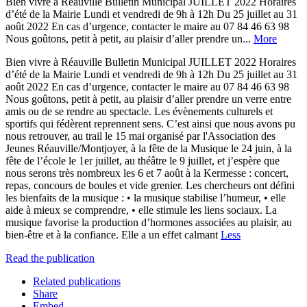
Bien vivre à Réauville Bulletin Municipal JUILLET 2022 Horaires
d’été de la Mairie Lundi et vendredi de 9h à 12h Du 25 juillet au 31
août 2022 En cas d’urgence, contacter le maire au 07 84 46 63 98
Nous goûtons, petit à petit, au plaisir d’aller prendre un...
More
Bien vivre à Réauville Bulletin Municipal JUILLET 2022 Horaires
d’été de la Mairie Lundi et vendredi de 9h à 12h Du 25 juillet au 31
août 2022 En cas d’urgence, contacter le maire au 07 84 46 63 98
Nous goûtons, petit à petit, au plaisir d’aller prendre un verre entre
amis ou de se rendre au spectacle. Les évènements culturels et
sportifs qui fédèrent reprennent sens. C’est ainsi que nous avons pu
nous retrouver, au trail le 15 mai organisé par l'Association des
Jeunes Réauville/Montjoyer, à la fête de la Musique le 24 juin, à la
fête de l’école le 1er juillet, au théâtre le 9 juillet, et j’espère que
nous serons très nombreux les 6 et 7 août à la Kermesse : concert,
repas, concours de boules et vide grenier. Les chercheurs ont défini
les bienfaits de la musique : • la musique stabilise l’humeur, • elle
aide à mieux se comprendre, • elle stimule les liens sociaux. La
musique favorise la production d’hormones associées au plaisir, au
bien-être et à la confiance. Elle a un effet calmant
Less
Read the publication
Related publications
Share
Embed