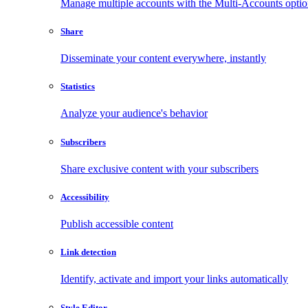
Manage multiple accounts with the Multi-Accounts opti
Share
Disseminate your content everywhere, instantly
Statistics
Analyze your audience's behavior
Subscribers
Share exclusive content with your subscribers
Accessibility
Publish accessible content
Link detection
Identify, activate and import your links automatically
Style Editor