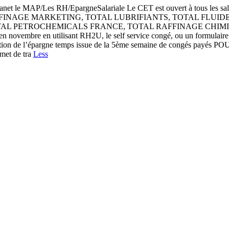
net le MAP/Les RH/EpargneSalariale Le CET est ouvert à tous les salari
FINAGE MARKETING, TOTAL LUBRIFIANTS, TOTAL FLUIDE
 TOTAL PETROCHEMICALS FRANCE, TOTAL RAFFINAGE CHIMI
n novembre en utilisant RH2U, le self service congé, ou un formulaire 
ion de l’épargne temps issue de la 5ème semaine de congés payés PO
rmet de tra
Less