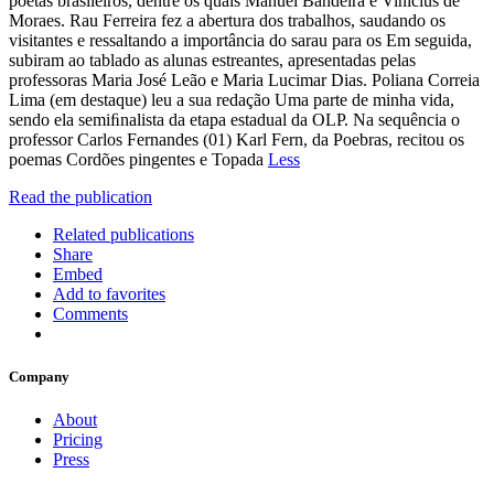
poetas brasileiros, dentre os quais Manuel Bandeira e Vinícius de
Moraes. Rau Ferreira fez a abertura dos trabalhos, saudando os
visitantes e ressaltando a importância do sarau para os Em seguida,
subiram ao tablado as alunas estreantes, apresentadas pelas
professoras Maria José Leão e Maria Lucimar Dias. Poliana Correia
Lima (em destaque) leu a sua redação Uma parte de minha vida,
sendo ela semiﬁnalista da etapa estadual da OLP. Na sequência o
professor Carlos Fernandes (01) Karl Fern, da Poebras, recitou os
poemas Cordões pingentes e Topada
Less
Read the publication
Related publications
Share
Embed
Add to favorites
Comments
Company
About
Pricing
Press