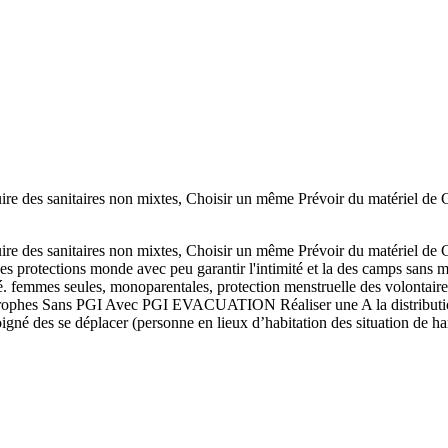
sanitaires non mixtes, Choisir un même Prévoir du matériel de Constr
sanitaires non mixtes, Choisir un même Prévoir du matériel de Constr
des protections monde avec peu garantir l'intimité et la des camps sans m
té. femmes seules, monoparentales, protection menstruelle des volontair
ans PGI Avec PGI EVACUATION Réaliser une A la distribution fixe 
oigné des se déplacer (personne en lieux d’habitation des situation de 