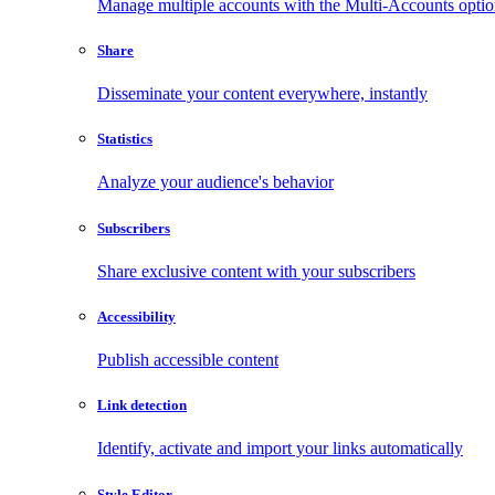
Manage multiple accounts with the Multi-Accounts opti
Share
Disseminate your content everywhere, instantly
Statistics
Analyze your audience's behavior
Subscribers
Share exclusive content with your subscribers
Accessibility
Publish accessible content
Link detection
Identify, activate and import your links automatically
Style Editor