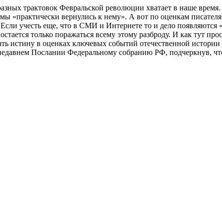
бразных трактовок Февральской революции хватает в наше время
о мы «практически вернулись к нему». А вот по оценкам писате
 Если учесть еще, что в СМИ и Интернете то и дело появляются
остается только поражаться всему этому разброду. И как тут пр
скать истину в оценках ключевых событий отечественной истори
недавнем Послании Федеральному собранию РФ, подчеркнув, чт