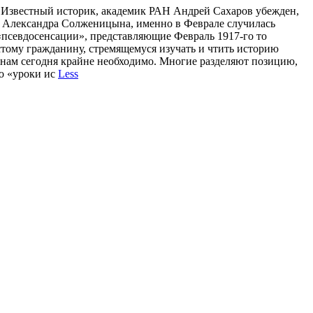
. Известный историк, академик РАН Андрей Сахаров убежден,
ля Александра Солженицына, именно в Феврале случилась
 «псевдосенсации», представляющие Февраль 1917-го то
остому гражданину, стремящемуся изучать и чтить историю
и нам сегодня крайне необходимо. Многие разделяют позицию,
о «уроки ис
Less