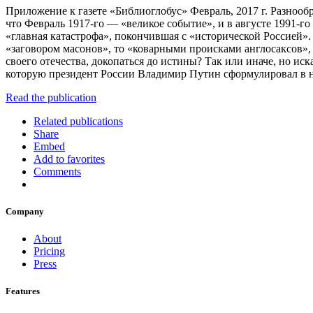
Приложение к газете «Библиоглобус» Февраль, 2017 г. Разноо
что Февраль 1917-го — «великое событие», и в августе 1991-г
«главная катастрофа», покончившая с «исторической Россией».
«заговором масонов», то «коварными происками англосаксов», 
своего отечества, докопаться до истины? Так или иначе, но и
которую президент России Владимир Путин сформулировал в 
Read the publication
Related publications
Share
Embed
Add to favorites
Comments
Company
About
Pricing
Press
Features