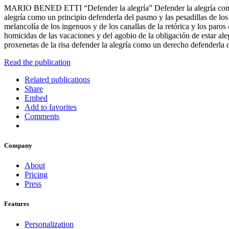
MARIO BENED ETTI “Defender la alegría” Defender la alegría como una t
alegría como un principio defenderla del pasmo y las pesadillas de los
melancolía de los ingenuos y de los canallas de la retórica y los paro
homicidas de las vacaciones y del agobio de la obligación de estar ale
proxenetas de la risa defender la alegría como un derecho defenderla d
Read the publication
Related publications
Share
Embed
Add to favorites
Comments
Company
About
Pricing
Press
Features
Personalization