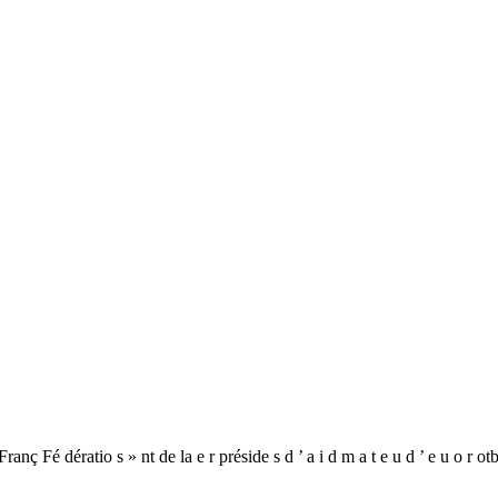
anç Fé dératio s » nt de la e r préside s d ’ a i d m a t e u d ’ e u o r o