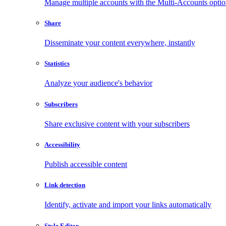
Manage multiple accounts with the Multi-Accounts opti
Share
Disseminate your content everywhere, instantly
Statistics
Analyze your audience's behavior
Subscribers
Share exclusive content with your subscribers
Accessibility
Publish accessible content
Link detection
Identify, activate and import your links automatically
Style Editor