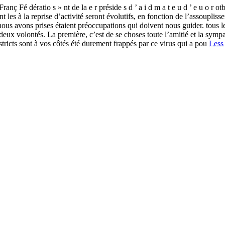
anç Fé dératio s » nt de la e r préside s d ’ a i d m a t e u d ’ e u o r o
nt les à la reprise d’activité seront évolutifs, en fonction de l’assouplis
us avons prises étaient préoccupations qui doivent nous guider. tous les 
eux volontés. La première, c’est de se choses toute l’amitié et la sympat
stricts sont à vos côtés été durement frappés par ce virus qui a pou
Less