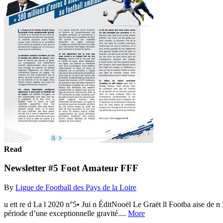
Read
Newsletter #5 Foot Amateur FFF
By
Ligue de Football des Pays de la Loire
u ett re d La l 2020 n°5• Jui n ÉditNooël Le Graët ll Footba aise de n Fr
période d’une exceptionnelle gravité....
More