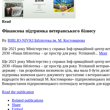
Read
Фінансова підтримка ветеранського бізнесу
By
BIBLIO-NIVKI Бібліотека ім. М. Костомарова
Ще 2021 року Міністерство у справах Інф ормаційний центр вете
2030 «Наша бібліотека – це простір для року. Успішний...
More
Ще 2021 року Міністерство у справах Інф ормаційний центр вете
2030 «Наша бібліотека – це простір для року. Успішний ветеран
державу - так розробники визначили ціль, яка мала б бути досягн
підтримка значення цього документу зростатиме з ветерансько
відродити без активізації М. Костомарова» підприємницьких іні
Використання підприємницького потенціалу ветеранів для відр
Read the publication
Related publications
Share
Embed