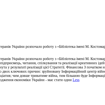
ранів України розпочало роботу з «Бібліотека імені М. Костомар
ранів України розпочало роботу з «Бібліотека імені М. Костомар
-підприємець, читання, спілкування та реалізації креативних іде
ута у результаті реалізації цієї Стратегії. Фінансова З початком
го двох ключових причин: зруйновану Інформаційний центр війно
ціатив; чим довше триватиме війна, тим більшою буде Інформаційн
одження економіки України - має стати одни
Less