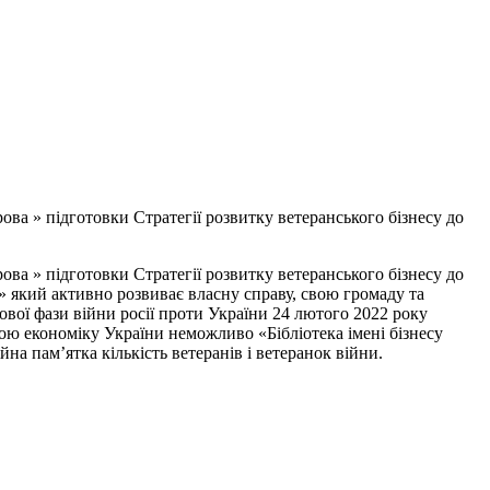
ова » підготовки Стратегії розвитку ветеранського бізнесу до
ова » підготовки Стратегії розвитку ветеранського бізнесу до
й» який активно розвиває власну справу, свою громаду та
 нової фази війни росії проти України 24 лютого 2022 року
ю економіку України неможливо «Бібліотека імені бізнесу
а пам’ятка кількість ветеранів і ветеранок війни.