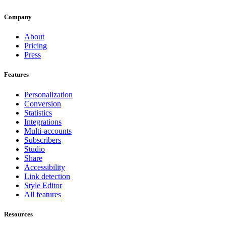
Company
About
Pricing
Press
Features
Personalization
Conversion
Statistics
Integrations
Multi-accounts
Subscribers
Studio
Share
Accessibility
Link detection
Style Editor
All features
Resources