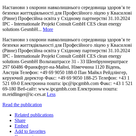
Настанови з охорони навколишнього середовища здоров’я те
безпеки життядіяльності для Професійного ліцею у Квасилові
(Рівне) Професійна освіта у Східному партнерстві 31.10.2024
IPC - Internationale Projekt Consult GmbH CES clean energy
solutions GesmbH...
More
Настанови з охорони навколишнього середовища здоров’я те
безпеки життядіяльності для Професійного ліцею у Квасилові
(Рівне) Професійна освіта у Східному партнерстві 31.10.2024
IPC - Internationale Projekt Consult GmbH CES clean energy
solutions GesmbH Вольташтрассе 31 - 33 Шенбруннерштрасе
297 60486 Франкфурт-на-Майні, Німеччина 1120 Відень,
Австрія Телефон: +49 69 9050 188-0 Пан Майкл Рейдлінгер,
керуючий директор Факс: +49 69 9050 188-25 Телефон: +43 1
521 69-0 Електронна пошта: ipc@ipcgmbh.com Факс: +43 1 521
69-180 Веб-сайт: www.ipcgmbh.com Електронна пошта:
m.reidlinger@ic-ces.at
Less
Read the publication
Related publications
Share
Embed
Add to favorites