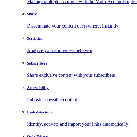
Manage multiple accounts with the Multi-Accounts opti
Share
Disseminate your content everywhere, instantly
Statistics
Analyze your audience's behavior
Subscribers
Share exclusive content with your subscribers
Accessibility
Publish accessible content
Link detection
Identify, activate and import your links automatically
Style Editor