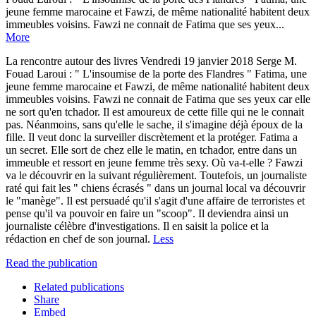
jeune femme marocaine et Fawzi, de même nationalité habitent deux
immeubles voisins. Fawzi ne connait de Fatima que ses yeux...
More
La rencontre autour des livres Vendredi 19 janvier 2018 Serge M.
Fouad Laroui : " L'insoumise de la porte des Flandres " Fatima, une
jeune femme marocaine et Fawzi, de même nationalité habitent deux
immeubles voisins. Fawzi ne connait de Fatima que ses yeux car elle
ne sort qu'en tchador. Il est amoureux de cette fille qui ne le connait
pas. Néanmoins, sans qu'elle le sache, il s'imagine déjà époux de la
fille. Il veut donc la surveiller discrètement et la protéger. Fatima a
un secret. Elle sort de chez elle le matin, en tchador, entre dans un
immeuble et ressort en jeune femme très sexy. Où va-t-elle ? Fawzi
va le découvrir en la suivant régulièrement. Toutefois, un journaliste
raté qui fait les " chiens écrasés " dans un journal local va découvrir
le "manège". Il est persuadé qu'il s'agit d'une affaire de terroristes et
pense qu'il va pouvoir en faire un "scoop". Il deviendra ainsi un
journaliste célèbre d'investigations. Il en saisit la police et la
rédaction en chef de son journal.
Less
Read the publication
Related publications
Share
Embed