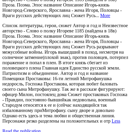
Проза. Поэма. Эпос название Описание Игорь-князь
Новгород-Северского, Ярославна - жена Игоря, Половцы -
Враги русских действующих лиц Сюжет Русь...
More
Список литературы, герои, сюжет Автор и год и Неизвестное
авторство - Слово о полку Игореве 1185 (найдена в 18в)
Проза. Поэма. Эпос название Описание Игорь-князь
Новгород-Северского, Ярославна - жена Игоря, Половцы -
Враги русских действующих лиц Сюжет Русь разрывают
межусобные войны. Игорь вышедший в поход, несмотря на
солнечное затмение(плохой знак), против половцев, потерпел
поражение и попал в плен. В итоге князь сбегает из
половецкого плена Главная идея Единство русской земли.
Патриотизм и объединение. Автор и год и название
Помещики Простаковы: 16-ти летний Митрофанушка
недоросль, Госпожа Простакова, которая любит баловать
своего сына Митрофанушку. Так же в рассказе фигурируют:
офицер Милон, постоялец дома Сюжет простаковых Госпожа
- Правдин, постоянно бывшийкак недовольна, военный
Стародум относятся к ее и (сейчас находящийся так
избалованному приМитрофану. сыну дворе и довольно
Однако есть здесь и тема любви и общественная линия.
Персонажи резко разделены на положительных и отр
Less
Read the publication