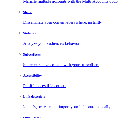
Manage multiple accounts with the Multi-Accounts opti
Share
Disseminate your content everywhere, instantly
Statistics
Analyze your audience's behavior
Subscribers
Share exclusive content with your subscribers
Accessibility
Publish accessible content
Link detection
Identify, activate and import your links automatically
Style Editor