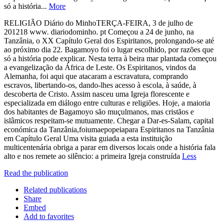
só a história...
More
RELIGIÃO Diário do MinhoTERÇA-FEIRA, 3 de julho de
201218 www. diariodominho. pt Começou a 24 de junho, na
Tanzânia, o XX Capítulo Geral dos Espiritanos, prolongando-se até
ao próximo dia 22. Bagamoyo foi o lugar escolhido, por razões que
só a história pode explicar. Nesta terra à beira mar plantada começou
a evangelização da África de Leste. Os Espiritanos, vindos da
Alemanha, foi aqui que atacaram a escravatura, comprando
escravos, libertando-os, dando-lhes acesso à escola, à saúde, à
descoberta de Cristo. Assim nasceu uma Igreja florescente e
especializada em diálogo entre culturas e religiões. Hoje, a maioria
dos habitantes de Bagamoyo são muçulmanos, mas cristãos e
islâmicos respeitam-se mutuamente. Chegar a Dar-es-Salam, capital
económica da Tanzânia,foiumaepopeiapara Espiritanos na Tanzânia
em Capítulo Geral Uma visita guiada a esta instituição
multicentenária obriga a parar em diversos locais onde a história fala
alto e nos remete ao silêncio: a primeira Igreja construída
Less
Read the publication
Related publications
Share
Embed
Add to favorites