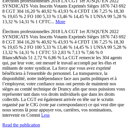
Élections professionnelles 2018 LA CGT 1er JUSQU'EN 2022
SYNDICATS Voix Inscrits Votants Exprimés Sièges 1876 743 692
8 CGT 304 16,20 % 40,92 % 43,93 % 4 CFDT 136 7,25 % 18,30
% 19,65 % 2 FO 100 5,33 % 13,46 % 14,45 % 1 UNSA 99 5,28 %
13,32 % 14,31 % 1 CFTC...
More
Élections professionnelles 2018 LA CGT 1er JUSQU'EN 2022
SYNDICATS Voix Inscrits Votants Exprimés Sièges 1876 743 692
8 CGT 304 16,20 % 40,92 % 43,93 % 4 CFDT 136 7,25 % 18,30
% 19,65 % 2 FO 100 5,33 % 13,46 % 14,45 % 1 UNSA 99 5,28 %
13,32 % 14,31 % 1 CFTC 53 2,83 % 7,13 % 7,66 % 0
Blancs&Nuls 51 2,72 % 6,86 % La CGT remercie les 304 agents
qui, par leur vote, ont mesuré le travail accompli par les élus et
militants de notre syndicat. La force que vous avez exprimé
bénéficiera à l'ensemble du personnel. La transparence, la
disponibilité, notre indépendance face aux partis politiques et à
l’employeur, votre confiance nous ont permis de maintenir nos
sièges au comité technique de Drancy afin que nous puissions vous
représenter tant dans vos droits individuels que dans les droits
collectifs. La CGT est également arrivée en tête sur le scrutin
organisé par le CIG (vote par correspondance) ce qui veut dire que
nous serons là pour appuyer vos, carrières, vos nominations,
intervenir en Commi
Less
Read the publication