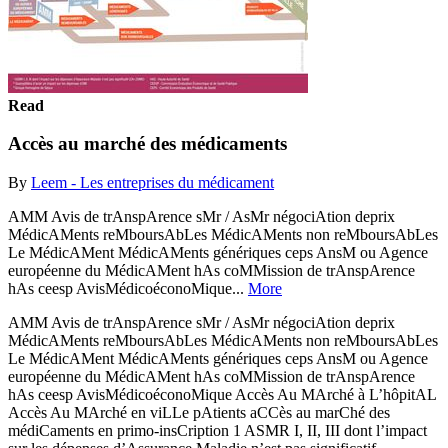
Read
Accès au marché des médicaments
By
Leem - Les entreprises du médicament
AMM Avis de trAnspArence sMr / AsMr négociAtion deprix
MédicAMents reMboursAbLes MédicAMents non reMboursAbLes
Le MédicAMent MédicAMents génériques ceps AnsM ou Agence
européenne du MédicAMent hAs coMMission de trAnspArence
hAs ceesp AvisMédicoéconoMique...
More
AMM Avis de trAnspArence sMr / AsMr négociAtion deprix
MédicAMents reMboursAbLes MédicAMents non reMboursAbLes
Le MédicAMent MédicAMents génériques ceps AnsM ou Agence
européenne du MédicAMent hAs coMMission de trAnspArence
hAs ceesp AvisMédicoéconoMique Accès Au MArché à L’hôpitAL
Accès Au MArché en viLLe pAtients aCCès au marChé des
médiCaments en primo-insCription 1 ASMR I, II, III dont l’impact