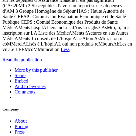
sur les dépenses d’Assurance Maladie n’est pas significatif
(CA<20M€) 2 Susceptibles d’avoir un impact sur les dépenses
d’AM 3 Groupe Homogène de Séjour HAS : Haute Autorité de
Santé CEESP : Commission Évaluation Économique et de Santé
Publique CEPS : Comité Economique des Produits de Santé
MédicAMents hospitALiers incLus dAns Les ghs3 AsMr i, ii, iii 2
inscription sur LA Liste des MédicAMents fActurés en sus Autres
MédicAMents 1 conseiL de L’hospitALisAtion AsMr i, ii ou iii
coMMerciALisés à L’hôpitAL oui non produits reMboursAbLes en
viLLe LEEMcoMMunication
Less
Read the publication
More by this publisher
Share
Embed
Add to favorites
Comments
Company
About
Pricing
Press