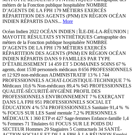
métiers de la Fonction publique hospitalière NOMBRE
D’AGENTS DE LA FPH 179 MÉTIERS EXERCÉS
RÉPARTITION DES AGENTS (PNM) EN RÉGION OCÉAN
INDIEN RÉPARTIS DANS...
More
Océan Indien 2022 OCÉAN INDIEN | ÎLE-DE-LA-RÉUNION |
MAYOTTE RÉSULTATS SYNTHÉTIQUES Cartographie des
métiers de la Fonction publique hospitalière NOMBRE
D’AGENTS DE LA FPH 179 MÉTIERS EXERCÉS
RÉPARTITION DES AGENTS (PNM) EN RÉGION OCÉAN
INDIEN RÉPARTIS DANS 9 FAMILLES PAR TYPE
D’ÉTABLISSEMENT 14 459 ET 5 DOMAINES SOINS 67 %
agents, dont 1530 personnels médicaux 8 656 PROFESSIONNELS
et 12 929 non-médicaux ADMINISTRATIF 13 % 1 744
PROFESSIONNELS ACHAT-LOGISTIQUE-TECHNIQUE 7 %
Médicaux 10,6 % Non-médicaux 89,4 % 945 PROFESSIONNELS
QUALITÉ-SÉCURITÉ-HYGIÈNE PROFIL DES
PROFESSIONNELS ENVIRONNEMENT 7 % EXERÇANT
DANS LA FPH 951 PROFESSIONNELS SOCIAL ET
ÉDUCATION 4 % 574 PROFESSIONNELS Sanitaire 91,4 % %
% FOCUS SUR LES Santé mentale 7,2 % PERSONNELS
MÉDICAUX 1 360 ETP et 427 Sage-femmes Enfance-famille 1,4
% Femmes 71 Titulaires 61 FOCUS SUR LE POIDS DU
SECTEUR Hommes 29 Stagiaires 5 Contractuels 34 SANTÉ-
ACTION SOCIALE ET DE LA FPH À LA RÉUNION Emploi