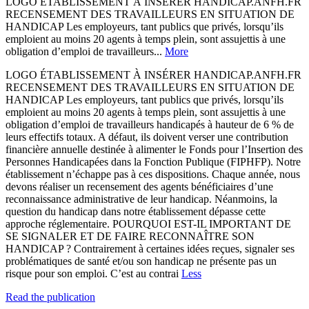
LOGO ÉTABLISSEMENT À INSÉRER HANDICAP.ANFH.FR
RECENSEMENT DES TRAVAILLEURS EN SITUATION DE
HANDICAP Les employeurs, tant publics que privés, lorsqu’ils
emploient au moins 20 agents à temps plein, sont assujettis à une
obligation d’emploi de travailleurs...
More
LOGO ÉTABLISSEMENT À INSÉRER HANDICAP.ANFH.FR
RECENSEMENT DES TRAVAILLEURS EN SITUATION DE
HANDICAP Les employeurs, tant publics que privés, lorsqu’ils
emploient au moins 20 agents à temps plein, sont assujettis à une
obligation d’emploi de travailleurs handicapés à hauteur de 6 % de
leurs effectifs totaux. A défaut, ils doivent verser une contribution
financière annuelle destinée à alimenter le Fonds pour l’Insertion des
Personnes Handicapées dans la Fonction Publique (FIPHFP). Notre
établissement n’échappe pas à ces dispositions. Chaque année, nous
devons réaliser un recensement des agents bénéficiaires d’une
reconnaissance administrative de leur handicap. Néanmoins, la
question du handicap dans notre établissement dépasse cette
approche réglementaire. POURQUOI EST-IL IMPORTANT DE
SE SIGNALER ET DE FAIRE RECONNAÎTRE SON
HANDICAP ? Contrairement à certaines idées reçues, signaler ses
problématiques de santé et/ou son handicap ne présente pas un
risque pour son emploi. C’est au contrai
Less
Read the publication