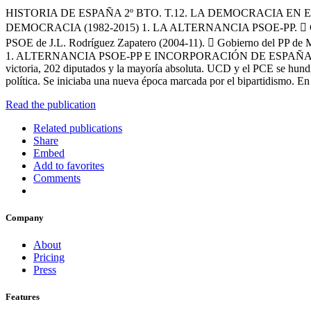
HISTORIA DE ESPAÑA 2º BTO. T.12. LA DEMOCRACIA EN E
DEMOCRACIA (1982-2015) 1. LA ALTERNANCIA PSOE-PP.  Gobierno s
PSOE de J.L. Rodríguez Zapatero (2004-11).  Gobierno 
1. ALTERNANCIA PSOE-PP E INCORPORACIÓN DE ESPAÑA A LA OTAN 
victoria, 202 diputados y la mayoría absoluta. UCD y el PCE se hundí
política. Se iniciaba una nueva época marcada por el bipartidismo. E
Read the publication
Related publications
Share
Embed
Add to favorites
Comments
Company
About
Pricing
Press
Features