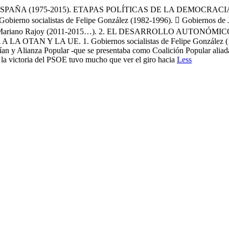
SPAÑA (1975-2015). ETAPAS POLÍTICAS DE LA DEMOCRACIA
ocialistas de Felipe González (1982-1996).  Gobiernos de José 
del PP de Mariano Rajoy (2011-2015…). 2. EL DESARROLLO A
Y LA UE. 1. Gobiernos socialistas de Felipe González (1982-9
an y Alianza Popular -que se presentaba como Coalición Popular aliada 
n la victoria del PSOE tuvo mucho que ver el giro hacia
Less