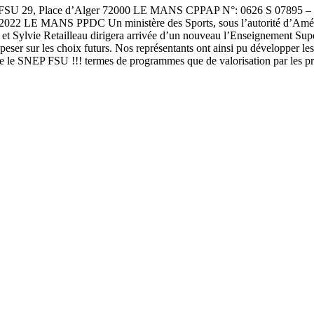
29, Place d’Alger 72000 LE MANS CPPAP N°: 0626 S 07895 – abon
22 LE MANS PPDC Un ministère des Sports, sous l’autorité d’Amélie 
 et Sylvie Retailleau dirigera arrivée d’un nouveau l’Enseignement Sup
peser sur les choix futurs. Nos représentants ont ainsi pu développer le
ue le SNEP FSU !!! termes de programmes que de valorisation par les pr