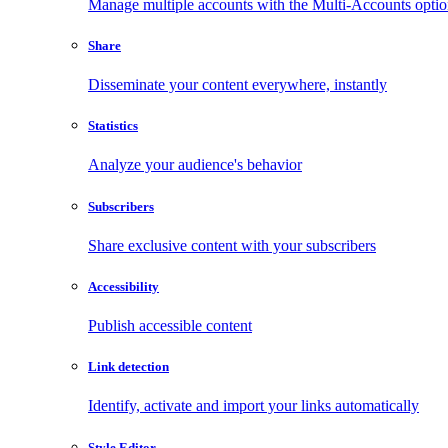
Manage multiple accounts with the Multi-Accounts opti
Share
Disseminate your content everywhere, instantly
Statistics
Analyze your audience's behavior
Subscribers
Share exclusive content with your subscribers
Accessibility
Publish accessible content
Link detection
Identify, activate and import your links automatically
Style Editor