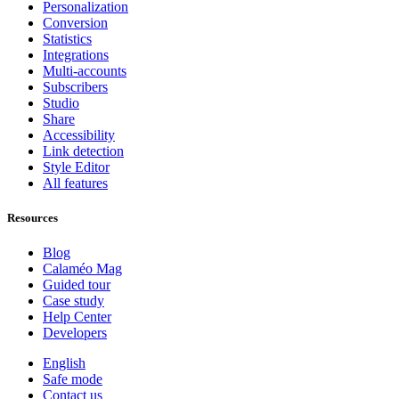
Personalization
Conversion
Statistics
Integrations
Multi-accounts
Subscribers
Studio
Share
Accessibility
Link detection
Style Editor
All features
Resources
Blog
Calaméo Mag
Guided tour
Case study
Help Center
Developers
English
Safe mode
Contact us