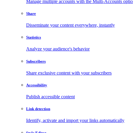
Manage multiple accounts with the Multi-Accounts opti
Share
Disseminate your content everywhere, instantly
Statistics
Analyze your audience's behavior
Subscribers
Share exclusive content with your subscribers
Accessibility
Publish accessible content
Link detection
Identify, activate and import your links automatically
Style Editor