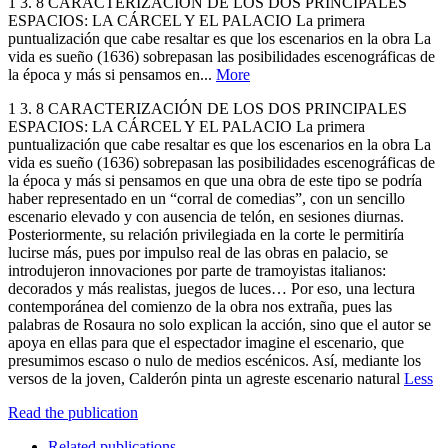
1 3. 8 CARACTERIZACIÓN DE LOS DOS PRINCIPALES
ESPACIOS: LA CÁRCEL Y EL PALACIO La primera
puntualización que cabe resaltar es que los escenarios en la obra La
vida es sueño (1636) sobrepasan las posibilidades escenográficas de
la época y más si pensamos en...
More
1 3. 8 CARACTERIZACIÓN DE LOS DOS PRINCIPALES
ESPACIOS: LA CÁRCEL Y EL PALACIO La primera
puntualización que cabe resaltar es que los escenarios en la obra La
vida es sueño (1636) sobrepasan las posibilidades escenográficas de
la época y más si pensamos en que una obra de este tipo se podría
haber representado en un “corral de comedias”, con un sencillo
escenario elevado y con ausencia de telón, en sesiones diurnas.
Posteriormente, su relación privilegiada en la corte le permitiría
lucirse más, pues por impulso real de las obras en palacio, se
introdujeron innovaciones por parte de tramoyistas italianos:
decorados y más realistas, juegos de luces… Por eso, una lectura
contemporánea del comienzo de la obra nos extraña, pues las
palabras de Rosaura no solo explican la acción, sino que el autor se
apoya en ellas para que el espectador imagine el escenario, que
presumimos escaso o nulo de medios escénicos. Así, mediante los
versos de la joven, Calderón pinta un agreste escenario natural
Less
Read the publication
Related publications