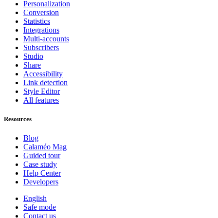
Personalization
Conversion
Statistics
Integrations
Multi-accounts
Subscribers
Studio
Share
Accessibility
Link detection
Style Editor
All features
Resources
Blog
Calaméo Mag
Guided tour
Case study
Help Center
Developers
English
Safe mode
Contact us