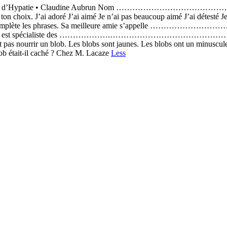
le blob ? Les énigmes d’Hypatie • Claudine Aubrun
J’ai adoré J’ai aimé Je n’ai pas beaucoup aimé J’ai détesté Je n’ai 
oire ? Complète les phrases. Sa meilleure amie s’appelle ……………
…………….……………………………………….. . Elle vit à .....................
ut pas nourrir un blob. Les blobs sont jaunes. Les blobs ont un minuscu
blob était-il caché ? Chez M. Lacaze
Less