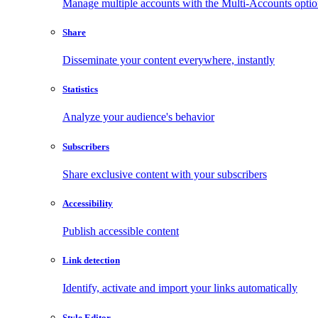
Manage multiple accounts with the Multi-Accounts opti
Share
Disseminate your content everywhere, instantly
Statistics
Analyze your audience's behavior
Subscribers
Share exclusive content with your subscribers
Accessibility
Publish accessible content
Link detection
Identify, activate and import your links automatically
Style Editor