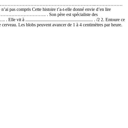
 Nom …………………………………………………………………………………………..………………
pas compris Cette histoire t’a-t-elle donné envie d’en lire
…………………………………….. . Son père est spécialiste des
...................................... . /2 2. Entoure ce
le cerveau. Les blobs peuvent avancer de 1 à 4 centimètres par heure.