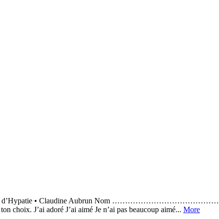
le blob ? Les énigmes d’Hypatie • Claudine Aubrun
ix. J’ai adoré J’ai aimé Je n’ai pas beaucoup aimé...
More