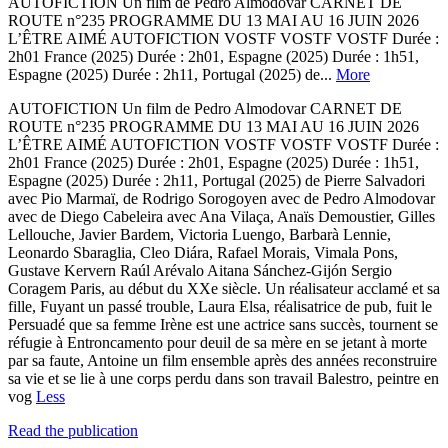
AUTOFICTION Un film de Pedro Almodovar CARNET DE
ROUTE n°235 PROGRAMME DU 13 MAI AU 16 JUIN 2026
L’ÊTRE AIMÉ AUTOFICTION VOSTF VOSTF VOSTF Durée :
2h01 France (2025) Durée : 2h01, Espagne (2025) Durée : 1h51,
Espagne (2025) Durée : 2h11, Portugal (2025) de...
More
AUTOFICTION Un film de Pedro Almodovar CARNET DE
ROUTE n°235 PROGRAMME DU 13 MAI AU 16 JUIN 2026
L’ÊTRE AIMÉ AUTOFICTION VOSTF VOSTF VOSTF Durée :
2h01 France (2025) Durée : 2h01, Espagne (2025) Durée : 1h51,
Espagne (2025) Durée : 2h11, Portugal (2025) de Pierre Salvadori
avec Pio Marmaï, de Rodrigo Sorogoyen avec de Pedro Almodovar
avec de Diego Cabeleira avec Ana Vilaça, Anaïs Demoustier, Gilles
Lellouche, Javier Bardem, Victoria Luengo, Barbarà Lennie,
Leonardo Sbaraglia, Cleo Diára, Rafael Morais, Vimala Pons,
Gustave Kervern Raúl Arévalo Aitana Sánchez-Gijón Sergio
Coragem Paris, au début du XXe siècle. Un réalisateur acclamé et sa
fille, Fuyant un passé trouble, Laura Elsa, réalisatrice de pub, fuit le
Persuadé que sa femme Irène est une actrice sans succès, tournent se
réfugie à Entroncamento pour deuil de sa mère en se jetant à morte
par sa faute, Antoine un film ensemble après des années reconstruire
sa vie et se lie à une corps perdu dans son travail Balestro, peintre en
vog
Less
Read the publication