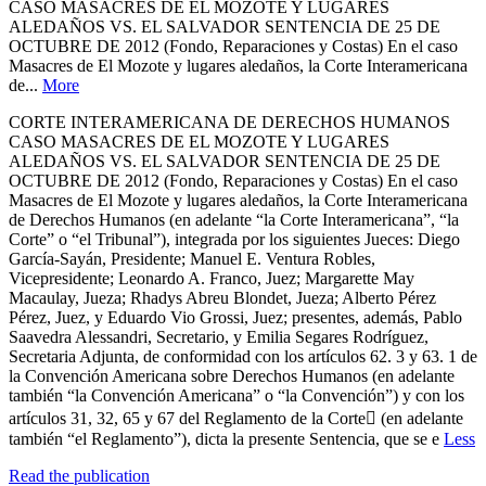
CASO MASACRES DE EL MOZOTE Y LUGARES
ALEDAÑOS VS. EL SALVADOR SENTENCIA DE 25 DE
OCTUBRE DE 2012 (Fondo, Reparaciones y Costas) En el caso
Masacres de El Mozote y lugares aledaños, la Corte Interamericana
de...
More
CORTE INTERAMERICANA DE DERECHOS HUMANOS
CASO MASACRES DE EL MOZOTE Y LUGARES
ALEDAÑOS VS. EL SALVADOR SENTENCIA DE 25 DE
OCTUBRE DE 2012 (Fondo, Reparaciones y Costas) En el caso
Masacres de El Mozote y lugares aledaños, la Corte Interamericana
de Derechos Humanos (en adelante “la Corte Interamericana”, “la
Corte” o “el Tribunal”), integrada por los siguientes Jueces: Diego
García-Sayán, Presidente; Manuel E. Ventura Robles,
Vicepresidente; Leonardo A. Franco, Juez; Margarette May
Macaulay, Jueza; Rhadys Abreu Blondet, Jueza; Alberto Pérez
Pérez, Juez, y Eduardo Vio Grossi, Juez; presentes, además, Pablo
Saavedra Alessandri, Secretario, y Emilia Segares Rodríguez,
Secretaria Adjunta, de conformidad con los artículos 62. 3 y 63. 1 de
la Convención Americana sobre Derechos Humanos (en adelante
también “la Convención Americana” o “la Convención”) y con los
artículos 31, 32, 65 y 67 del Reglamento de la Corte (en adelante
también “el Reglamento”), dicta la presente Sentencia, que se e
Less
Read the publication