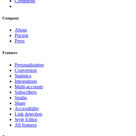
Comments
Company
About
Pricing
Press
Features
Personalization
Conversion
Statistics
Integrations
Multi-accounts
Subscribers
Studio
Share
Accessibility
Link detection
Style Editor
All features